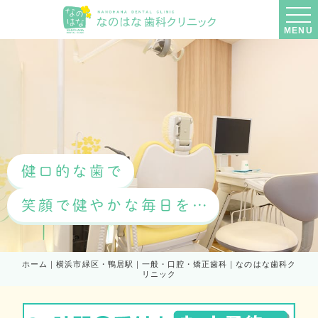
MENU
健口的な歯で
笑顔で健やかな毎日を…
ホーム｜横浜市緑区・鴨居駅｜一般・口腔・矯正歯科｜なのはな歯科ク
リニック